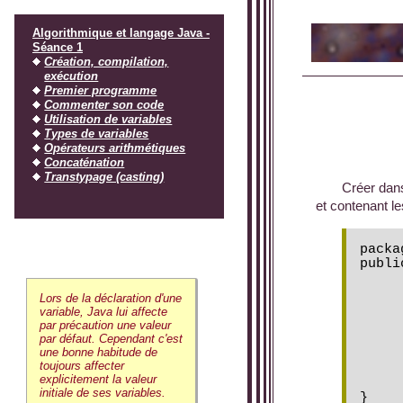
Algorithmique et langage Java -
Séance 1
Création, compilation,
exécution
Premier programme
Commenter son code
Utilisation de variables
Types de variables
Opérateurs arithmétiques
Concaténation
Transtypage (casting)
Créer dans
et contenant le
packa
publi
	public static void main(Str
		ConsoleTex
Lors de la déclaration d'une
variable, Java lui affecte
par précaution une valeur
par défaut. Cependant c'est
une bonne habitude de
toujours affecter
explicitement la valeur
	}
initiale de ses variables.