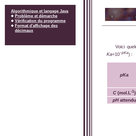
Algorithmique et langage Java
Problème et démarche
Vérification du programme
Format d'affichage des
décimaux
Voici que
−
pKa
Ka
=10
) :
pKa
-1
C
(mol.L
)
pH
attendu